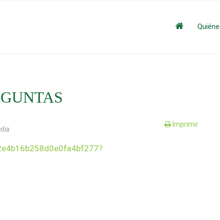
Quién
EGUNTAS
Imprimir
edia
f2e4b16b258d0e0fa4bf277?