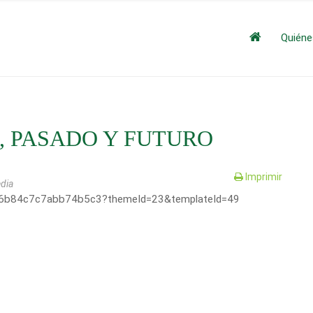
Quién
, PASADO Y FUTURO
Imprimir
edia
136b84c7c7abb74b5c3?themeId=23&templateId=49